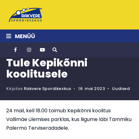
MENÜÜ
Tule Kepikõnni
koolitusele
Kirjutas
Rakvere Spordikeskus
•
16. mai 2023
•
Uudised
24 mail, kell 18.00 toimub Kepikõnni koolitus
Vallimäe ülemises parklas, kus liigume läbi Tammiku
Palermo Terviseradadele.