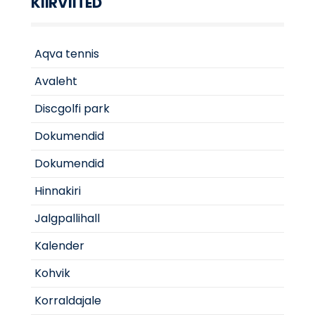
KIIRVIITED
Aqva tennis
Avaleht
Discgolfi park
Dokumendid
Dokumendid
Hinnakiri
Jalgpallihall
Kalender
Kohvik
Korraldajale