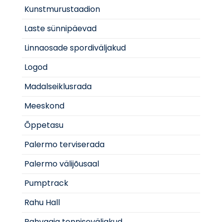
Kunstmurustaadion
Laste sünnipäevad
Linnaosade spordiväljakud
Logod
Madalseiklusrada
Meeskond
Õppetasu
Palermo terviserada
Palermo välijõusaal
Pumptrack
Rahu Hall
Rahvaaia tenniseväljakud