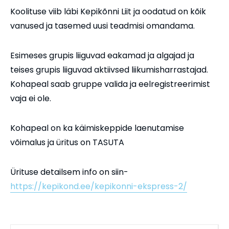
Koolituse viib läbi Kepikõnni Liit ja oodatud on kõik
vanused ja tasemed uusi teadmisi omandama.
Esimeses grupis liiguvad eakamad ja algajad ja
teises grupis liiguvad aktiivsed liikumisharrastajad.
Kohapeal saab gruppe valida ja eelregistreerimist
vaja ei ole.
Kohapeal on ka käimiskeppide laenutamise
võimalus ja üritus on TASUTA
Ürituse detailsem info on siin-
https://kepikond.ee/kepikonni-ekspress-2/