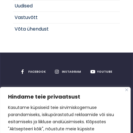
Uudised
Vastuvõtt
Võta ühendust
FACEBOOK
INSTAGRAM
YOUTUBE
Hindame teie privaatsust
Privaatsuspoliitika
Kasutame küpsiseid teie sirvimiskogemuse
parandamiseks, isikupärastatud reklaamide või sisu
esitamiseks ja liikluse analüüsimiseks. Klõpsates
"Aktsepteeri kõik", nõustute meie küpsiste
Rakvere Spordikeskus
2026