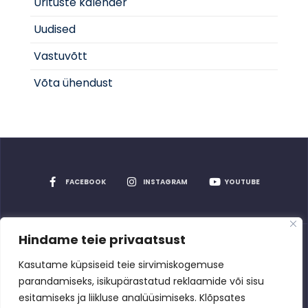
Ürituste kalender
Uudised
Vastuvõtt
Võta ühendust
FACEBOOK
INSTAGRAM
YOUTUBE
Hindame teie privaatsust
Privaatsuspoliitika
Kasutame küpsiseid teie sirvimiskogemuse
parandamiseks, isikupärastatud reklaamide või sisu
esitamiseks ja liikluse analüüsimiseks. Klõpsates