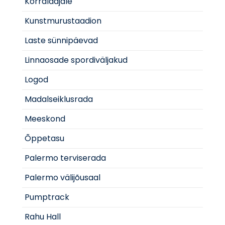
Korraldajale
Kunstmurustaadion
Laste sünnipäevad
Linnaosade spordiväljakud
Logod
Madalseiklusrada
Meeskond
Õppetasu
Palermo terviserada
Palermo välijõusaal
Pumptrack
Rahu Hall