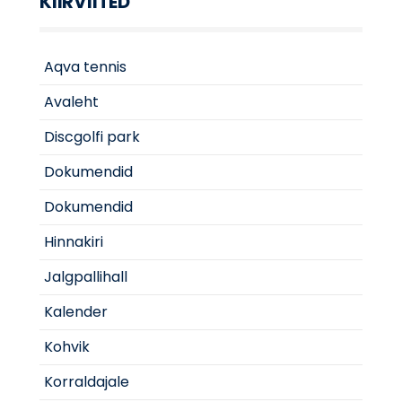
KIIRVIITED
Aqva tennis
Avaleht
Discgolfi park
Dokumendid
Dokumendid
Hinnakiri
Jalgpallihall
Kalender
Kohvik
Korraldajale