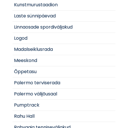
Kunstmurustaadion
Laste sünnipäevad
Linnaosade spordiväljakud
Logod
Madalseiklusrada
Meeskond
Õppetasu
Palermo terviserada
Palermo välijõusaal
Pumptrack
Rahu Hall
Rahvaaia tenniseväljakud