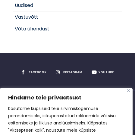
Uudised
Vastuvõtt
Võta ühendust
FACEBOOK
INSTAGRAM
YOUTUBE
Hindame teie privaatsust
Privaatsuspoliitika
Kasutame küpsiseid teie sirvimiskogemuse
parandamiseks, isikupärastatud reklaamide või sisu
esitamiseks ja liikluse analüüsimiseks. Klõpsates
"Aktsepteeri kõik", nõustute meie küpsiste
Rakvere Spordikeskus
2026