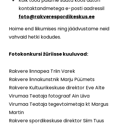
Kõik tööd palume saata koos autori
kontaktandmetega e-posti aadressil
foto@rakverespordikeskus.ee
Hoime end liikumises ning jäädvustame neid
vahvaid hetki kodudes.
Fotokonkursi žüriisse kuuluvad:
Rakvere linnapea Triin Varek
Rakvere linnakunstnik Marju Püümets
Rakvere Kultuurikeskuse direktor Eve Alte
Virumaa Teataja fotograaf Ain Liiva
Virumaa Teataja tegevtoimetaja kt Margus
Martin
Rakvere spordikeskuse direktor Siim Tuus