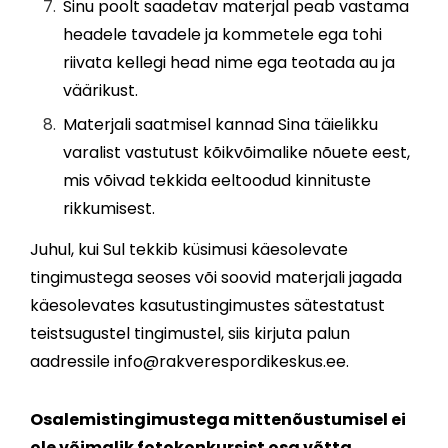
Sinu poolt saadetav materjal peab vastama
headele tavadele ja kommetele ega tohi
riivata kellegi head nime ega teotada au ja
väärikust.
Materjali saatmisel kannad Sina täielikku
varalist vastutust kõikvõimalike nõuete eest,
mis võivad tekkida eeltoodud kinnituste
rikkumisest.
Juhul, kui Sul tekkib küsimusi käesolevate
tingimustega seoses või soovid materjali jagada
käesolevates kasutustingimustes sätestatust
teistsugustel tingimustel, siis kirjuta palun
aadressile info@rakverespordikeskus.ee.
Osalemistingimustega mittenõustumisel ei
ole võimalik fotokonkursist osa võtta.