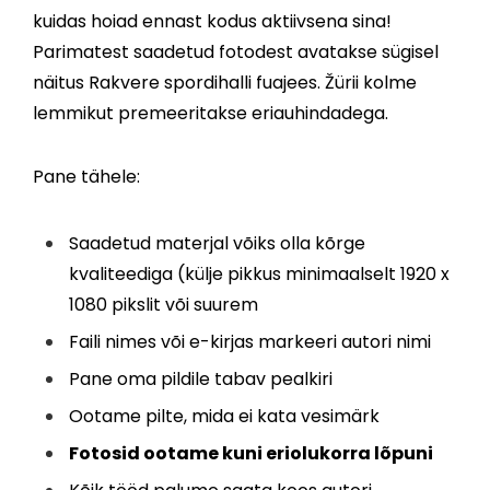
kuidas hoiad ennast kodus aktiivsena sina!
Parimatest saadetud fotodest avatakse sügisel
näitus Rakvere spordihalli fuajees. Žürii kolme
lemmikut premeeritakse eriauhindadega.
Pane tähele:
Saadetud materjal võiks olla kõrge
kvaliteediga (külje pikkus minimaalselt 1920 x
1080 pikslit või suurem
Faili nimes või e-kirjas markeeri autori nimi
Pane oma pildile tabav pealkiri
Ootame pilte, mida ei kata vesimärk
Fotosid ootame kuni eriolukorra lõpuni