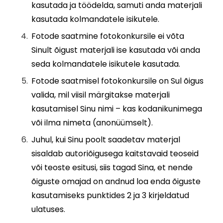
kasutada ja töödelda, samuti anda materjali
kasutada kolmandatele isikutele.
Fotode saatmine fotokonkursile ei võta
Sinult õigust materjali ise kasutada või anda
seda kolmandatele isikutele kasutada.
Fotode saatmisel fotokonkursile on Sul õigus
valida, mil viisil märgitakse materjali
kasutamisel Sinu nimi – kas kodanikunimega
või ilma nimeta (anonüümselt).
Juhul, kui Sinu poolt saadetav materjal
sisaldab autoriõigusega kaitstavaid teoseid
või teoste esitusi, siis tagad Sina, et nende
õiguste omajad on andnud loa enda õiguste
kasutamiseks punktides 2 ja 3 kirjeldatud
ulatuses.