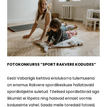
FOTOKONKURSS “SPORT RAKVERE KODUDES”
Eesti Vabariigis kehtiva eriolukorra tulemusena
on enamus Rakvere spordikeskuse hallatavaid
spordiobjekte suletud. Tõelised spordisõbrad aga
liikumist ei lõpeta ning hoiavad ennast vormis
koduseinte vahel. Saada meile toredaid fotosid,