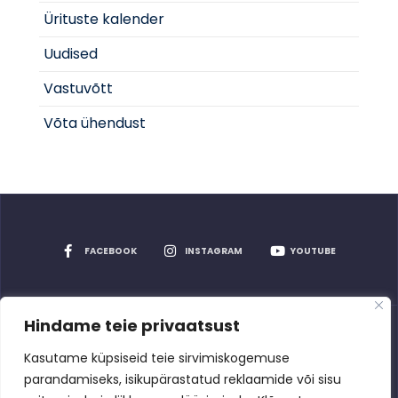
Ürituste kalender
Uudised
Vastuvõtt
Võta ühendust
FACEBOOK
INSTAGRAM
YOUTUBE
Hindame teie privaatsust
Privaatsuspoliitika
Kasutame küpsiseid teie sirvimiskogemuse
parandamiseks, isikupärastatud reklaamide või sisu