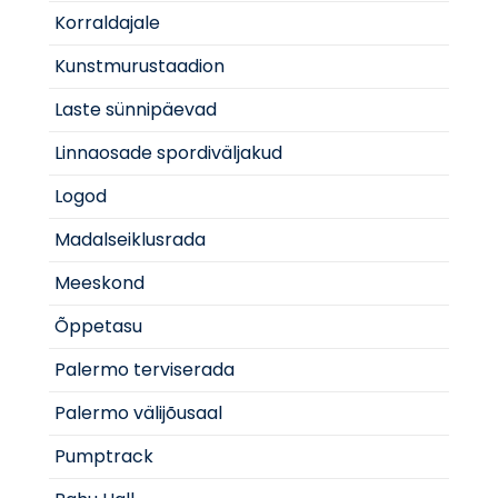
Korraldajale
Kunstmurustaadion
Laste sünnipäevad
Linnaosade spordiväljakud
Logod
Madalseiklusrada
Meeskond
Õppetasu
Palermo terviserada
Palermo välijõusaal
Pumptrack