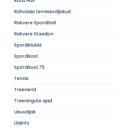
Rahu Hall
Rahvaaia tenniseväljakud
Rakvere Spordihall
Rakvere Staadion
Spordiklubid
Spordikool
Spordikool 75
Tennis
Treenerid
Treeningute ajad
Uisuväljak
Üldinfo