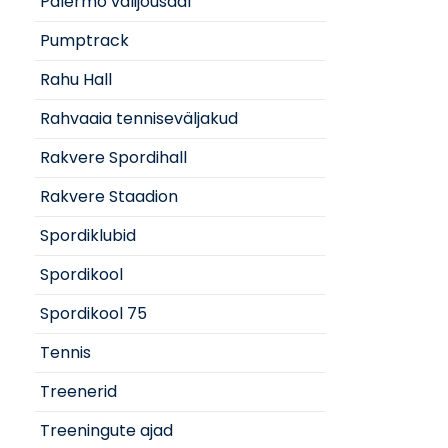
Palermo välijõusaal
Pumptrack
Rahu Hall
Rahvaaia tenniseväljakud
Rakvere Spordihall
Rakvere Staadion
Spordiklubid
Spordikool
Spordikool 75
Tennis
Treenerid
Treeningute ajad