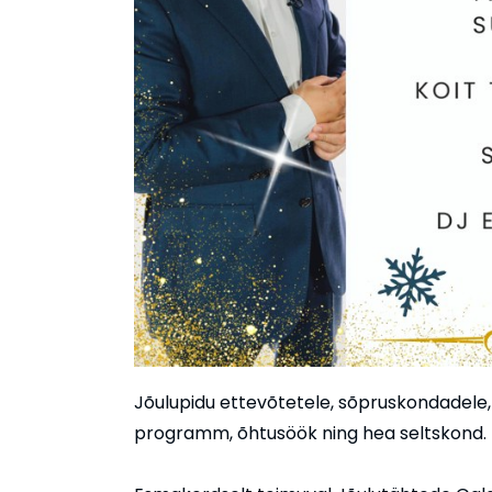
Jõulupidu ettevõtetele, sõpruskondadele,
programm, õhtusöök ning hea seltskond.