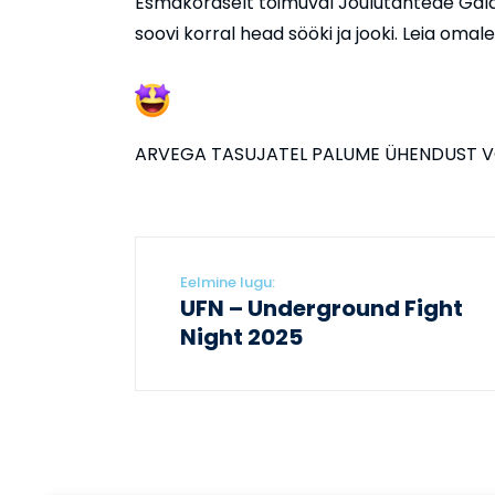
Esmakordselt toimuval Jõulutähtede Gala
soovi korral head sööki ja jooki. Leia omal
ARVEGA TASUJATEL PALUME ÜHENDUST 
Eelmine lugu:
UFN – Underground Fight
Night 2025