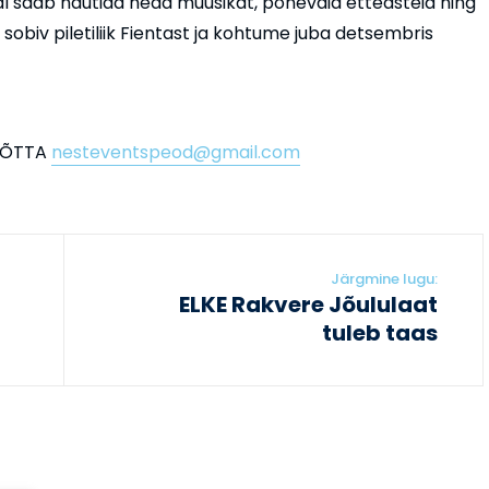
l saab nautida head muusikat, põnevaid etteasteid ning
e sobiv piletiliik Fientast ja kohtume juba detsembris
VÕTTA
nesteventspeod@gmail.com
Järgmine lugu:
ELKE Rakvere Jõululaat
tuleb taas