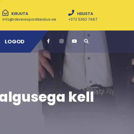
KIRJUTA
HELISTA
info@rakverespordikeskus.ee
+372 5362 7667
LOGOD
algusega kell