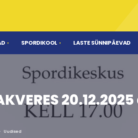
AD
SPORDIKOOL
LASTE SÜNNIPÄEVAD
KVERES 20.12.2025 
•
Uudised