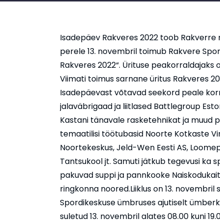
Isadepäev Rakveres 2022 toob Rakverre mil
perele 13. novembril toimub Rakvere Spor
Rakveres 2022“. Ürituse peakorraldajaks o
Viimati toimus sarnane üritus Rakveres 2019
Isadepäevast võtavad seekord peale korral
jalaväbrigaad ja liitlased Battlegroup Est
Kastani tänavale rasketehnikat ja muud 
temaatilisi töötubasid Noorte Kotkaste V
Noortekeskus, Jeld-Wen Eesti AS, Loomepi
Tantsukool jt. Samuti jätkub tegevusi ka 
pakuvad suppi ja pannkooke Naiskodukaits
ringkonna noored.Liiklus on 13. novembri
Spordikeskuse ümbruses ajutiselt ümberko
suletud 13. novembril alates 08.00 kuni 19.0