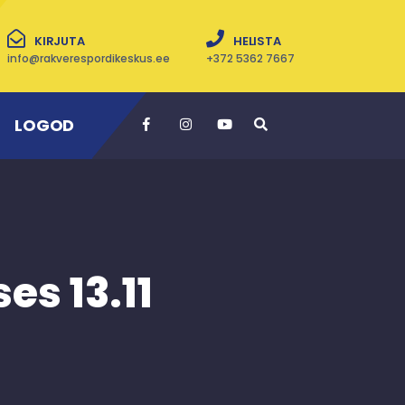
KIRJUTA
HELISTA
info@rakverespordikeskus.ee
+372 5362 7667
LOGOD
s 13.11