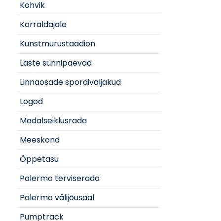
Kohvik
Korraldajale
Kunstmurustaadion
Laste sünnipäevad
Linnaosade spordiväljakud
Logod
Madalseiklusrada
Meeskond
Õppetasu
Palermo terviserada
Palermo välijõusaal
Pumptrack