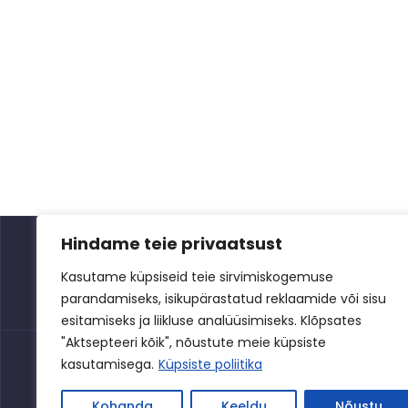
Hindame teie privaatsust
Kasutame küpsiseid teie sirvimiskogemuse
parandamiseks, isikupärastatud reklaamide või sisu
esitamiseks ja liikluse analüüsimiseks. Klõpsates
"Aktsepteeri kõik", nõustute meie küpsiste
kasutamisega.
Küpsiste poliitika
Privaatsuspoliitika
Kohanda
Keeldu
Nõustu