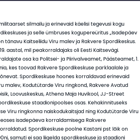
itaarset silmailu ja erinevaid käelisi tegevusi kogu
dikeskuses ja selle ümbruses kogupereüritus „Isadepäev
n tänavu Kaitseliidu Viru malev ja Rakvere Spordikeskus.
. aastal, mil peakorraldajaks oli Eesti Kaitsevägi.
dajate osa ka Politsei- ja Piirivalveamet, Päästeamet, 1.
onia, kes toovad Rakvere Spordikeskuse parklaalale ja
põnevat. Spordikeskuse hoones korraldavad erinevaid
iru malev, Kodutütarde Viru ringkond, Rakvere Avatud
sik, Loovuskeskus, Athena Maja Huvikool, JJ-Street
spordikeskuse staadionipoolses osas. Kehakinnituseks
e Viru ringkonna naiskodukaitsjad ning Kodutütarde Viru
l seoses isadepäeva korraldamisega Rakvere
rraldatud. Spordikeskuse poolne Kastani pst lõik on
0ni, samuti ei saa liigelda spordikeskuse ja staadioni