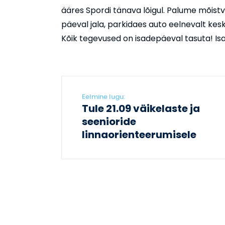
ääres Spordi tänava lõigul. Palume mõistv
päeval jala, parkidaes auto eelnevalt keskl
Kõik tegevused on isadepäeval tasuta! Isa
Eelmine lugu:
Tule 21.09 väikelaste ja
seenioride
linnaorienteerumisele