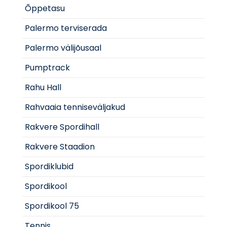
Õppetasu
Palermo terviserada
Palermo välijõusaal
Pumptrack
Rahu Hall
Rahvaaia tenniseväljakud
Rakvere Spordihall
Rakvere Staadion
Spordiklubid
Spordikool
Spordikool 75
Tennis