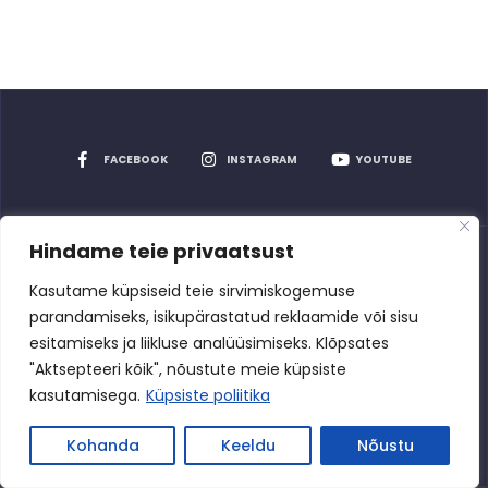
FACEBOOK
INSTAGRAM
YOUTUBE
Hindame teie privaatsust
Privaatsuspoliitika
Kasutame küpsiseid teie sirvimiskogemuse
parandamiseks, isikupärastatud reklaamide või sisu
esitamiseks ja liikluse analüüsimiseks. Klõpsates
"Aktsepteeri kõik", nõustute meie küpsiste
Rakvere Spordikeskus
2026
kasutamisega.
Küpsiste poliitika
Kõik õigused kaitstud
Kohanda
Keeldu
Nõustu