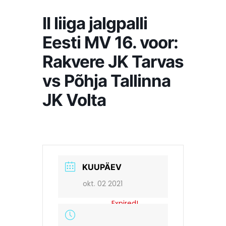
II liiga jalgpalli
Eesti MV 16. voor:
Rakvere JK Tarvas
vs Põhja Tallinna
JK Volta
KUUPÄEV
okt. 02 2021
Expired!