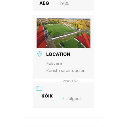
AEG
19:30
LOCATION
Rakvere
Kunstmurustaadion
Võidu 67,
Rakvere
KÕIK
Jalgpall